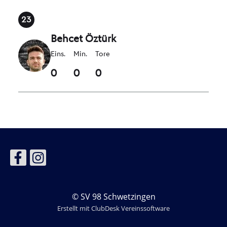
© SV 98 Schwetzingen
Erstellt mit ClubDesk Vereinssoftware