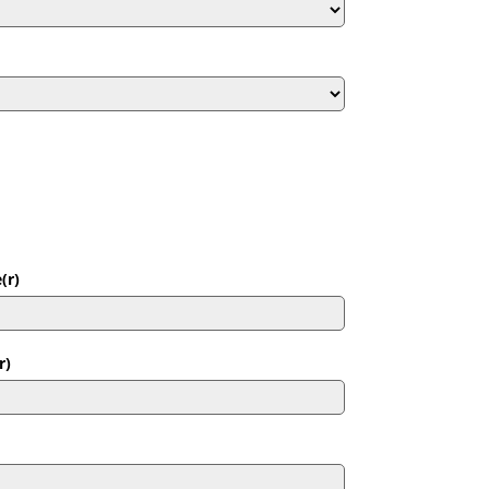
(r)
r)