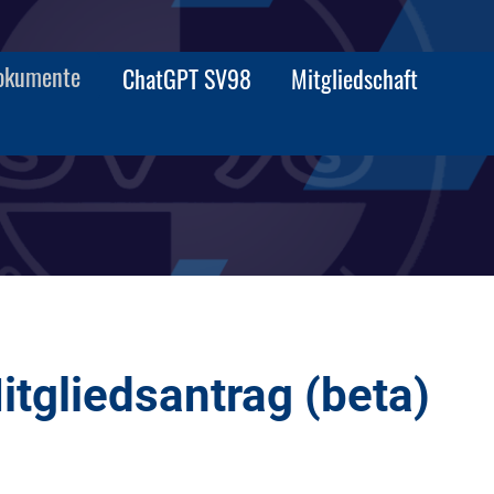
okumente
ChatGPT SV98
Mitgliedschaft
itgliedsantrag (beta)